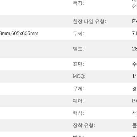
특징:
천
천장 타일 유형:
P
03mm,605x605mm
두께:
7
밀도:
2
표면:
수
MOQ:
1
무게:
경
예어:
P
핵심:
석
장착 유형:
들