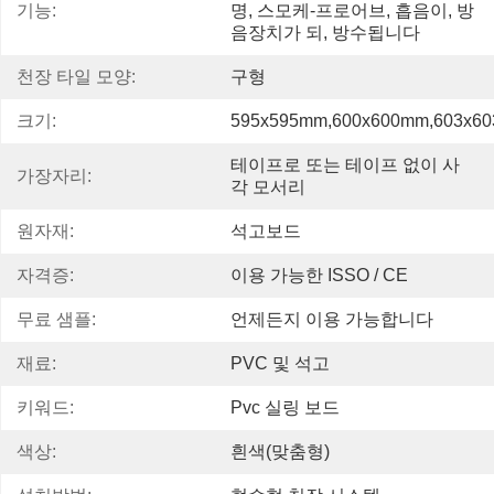
기능:
명, 스모케-프로어브, 흡음이, 방
음장치가 되, 방수됩니다
천장 타일 모양:
구형
크기:
595x595mm,600x600mm,603x6
테이프로 또는 테이프 없이 사
가장자리:
각 모서리
원자재:
석고보드
자격증:
이용 가능한 ISSO / CE
무료 샘플:
언제든지 이용 가능합니다
재료:
PVC 및 석고
키워드:
Pvc 실링 보드
색상:
흰색(맞춤형)