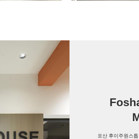
Fosha
M
포산 후이주원스톱 