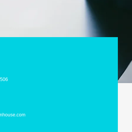
8506
unhouse.com