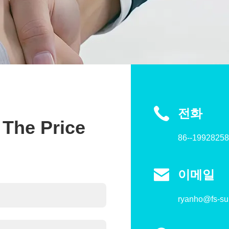
전화
 The Price
86--1992825

이메일
ryanho@fs-s