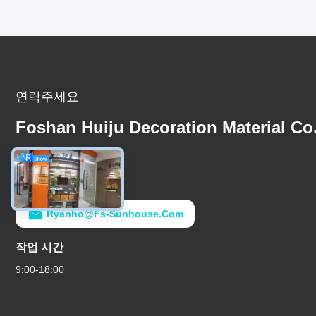
연락주세요
Foshan Huiju Decoration Material Co
Ltd.
이메일
Ryanho@fs-Sunhouse.com
작업 시간
9:00-18:00