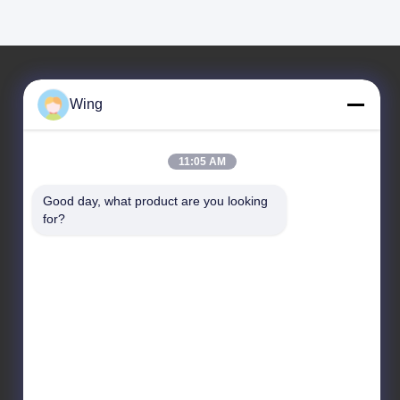
Wing
우리 주소
회사 주소
11:05 AM
웨이예 국제적 건물, 익시언 도로, 달리 도시, 난하이 구, 포산
시
Good day, what product are you looking 
for?
공장 주소
포산 달리
전화
86--19928258506