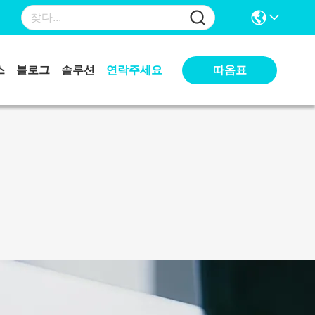
따옴표
스
블로그
솔루션
연락주세요