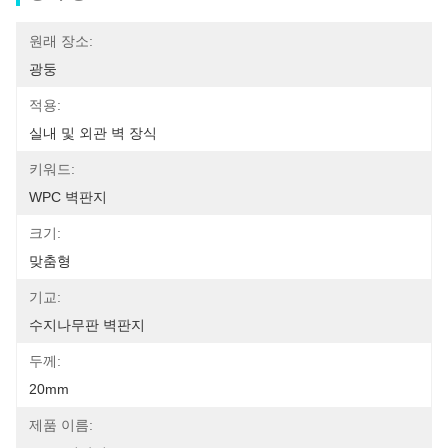
원래 장소:
광둥
적용:
실내 및 외관 벽 장식
키워드:
WPC 벽판지
크기:
맞춤형
기교:
수지나무판 벽판지
두께:
20mm
제품 이름: