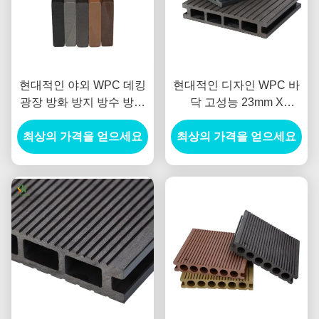
현대적인 야외 WPC 데킹
현대적인 디자인 WPC 바
광장 방화 방지 방수 방지
닥 고성능 23mm X
미끄러짐 차단 바닥 매끄
146mm 날씨에 저항 하 고
최상의 가격을 얻으세요
러운 표면 항 용미 보호
유지 보수 클릭 호텔 야외
최상의 가격을 얻으세요
프로젝트 핫