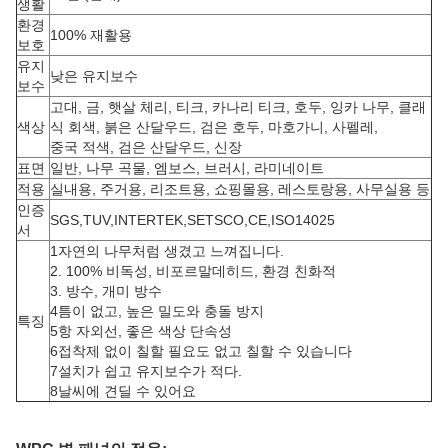
생활
환경
100% 재활용
보호
유지
낮은 유지보수
보수
고대, 금, 햇살 체리, 티크, 카나리 티크, 호두, 잉카 나무, 클래
색상
식 회색, 붉은 산달우드, 검은 호두, 마호가니, 사펠레,
중국 적색, 검은 산달우드, 신장
표면
일반, 나무 곡물, 엠보스, 브러시, 라미네이트
적용
실내용, 주거용, 리조트용, 쇼핑몰용, 레스토랑용, 사무실용 등
인증
SGS,TUV,INTERTEK,SETSCO,CE,ISO14025
서
1자연의 나무처럼 생겼고 느껴집니다.
2. 100% 비독성, 비포르말데히드, 환경 친화적
3. 방수, 개미 방수
4틈이 없고, 높은 밀도와 충돌 방지
특징
5항 자외선, 좋은 색상 단속성
6접착제 없이 칠할 필요도 없고 칠할 수 있습니다
7설치가 쉽고 유지보수가 적다.
8날씨에 견딜 수 있어요