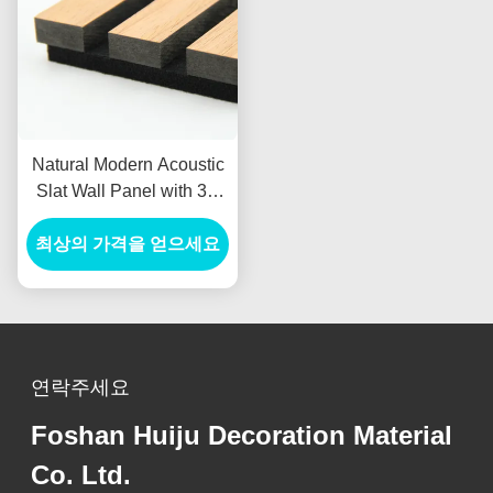
Natural Modern Acoustic
Slat Wall Panel with 3D
Model Design and
최상의 가격을 얻으세요
550kg/m3 Density for
Living Room Sound
Proofing
연락주세요
Foshan Huiju Decoration Material
Co. Ltd.