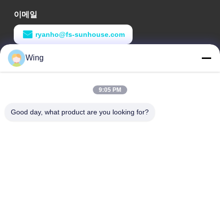
이메일
ryanho@fs-sunhouse.com
Wing
작업 시간
9:00-18:00
9:05 PM
우리 주소
Good day, what product are you looking for?
회사 주소
웨이예 국제적 건물, 익시언 도로, 달리 도시, 난하이 구, 포산 시
공장 주소
포산 달리
전화
0086-19928258506