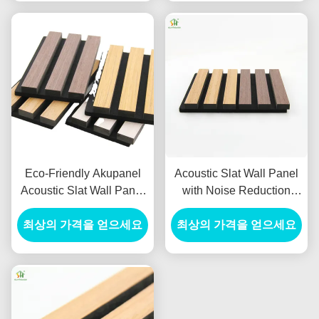
Indoor Spaces
with Noise Reduction
Coefficient 1.1
Eco-Friendly Akupanel
Acoustic Slat Wall Panel
Acoustic Slat Wall Panel
with Noise Reduction
with 550kg/m3 ~
Coefficient 1.1 More Than
최상의 가격을 얻으세요
880kg/m3 Density and
5 Years Warranty and 3D
최상의 가격을 얻으세요
21mm Thickness for
Model Design
Modern Living Room
Soundproofing