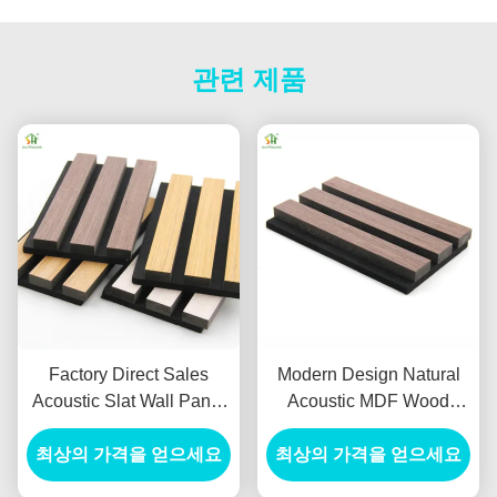
관련 제품
Factory Direct Sales
Modern Design Natural
Acoustic Slat Wall Panel
Acoustic MDF Wood
with 550kg/m3 ~
Panel Sunhouse
880kg/m3 Density and 3D
최상의 가격을 얻으세요
최상의 가격을 얻으세요
Akupanel Wooden
Model Design for Modern
Veneer Slat Wall Panels