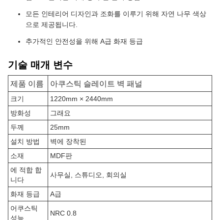
모든 인테리어 디자인과 조화를 이루기 위해 자연 나무 색상
으로 제공됩니다.
추가적인 안전성을 위해 A급 화재 등급
기술 매개 변수
제품 이름
아쿠스틱 슬레이트 벽 패널
크기
1220mm × 2440mm
방화성
그래요
두께
25mm
설치 방법
벽에 장착된
소재
MDF판
에 적합 합
사무실, 스튜디오, 회의실
니다
화재 등급
A급
어쿠스틱
NRC 0.8
성능