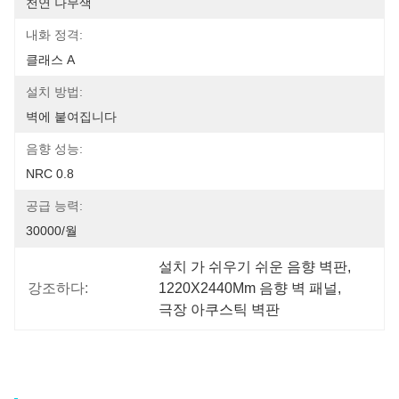
천연 나무색
내화 정격:
클래스 A
설치 방법:
벽에 붙여집니다
음향 성능:
NRC 0.8
공급 능력:
30000/월
설치 가 쉬우기 쉬운 음향 벽판
, 
강조하다:
1220X2440Mm 음향 벽 패널
, 
극장 아쿠스틱 벽판