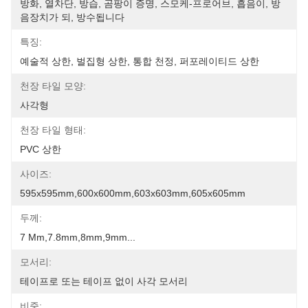
방화, 열차단, 방습, 곰팡이 증명, 스모케-프로어브, 흡음이, 방
음장치가 되, 방수됩니다
특징:
예술적 상한, 벌집형 상한, 통합 천정, 퍼포레이티드 상한
천장 타일 모양:
사각형
천장 타일 형태:
PVC 상한
사이즈:
595x595mm,600x600mm,603x603mm,605x605mm
두께:
7 Mm,7.8mm,8mm,9mm...
모서리:
테이프로 또는 테이프 없이 사각 모서리
비중: