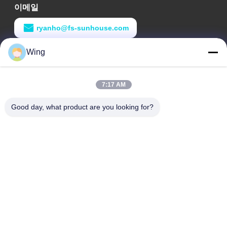
이메일
ryanho@fs-sunhouse.com
작업 시간
Wing
9:00-18:00
7:17 AM
우리 주소
Good day, what product are you looking for?
회사 주소
웨이예 국제적 건물, 익시언 도로, 달리 도시, 난하이 구, 포산 시
공장 주소
포산 달리
전화
0086-19928258506