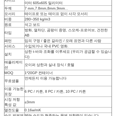
사이즈
미터 605x605 밀리미터
두께
7 mm,7.8mm,8mm,9mm...
모서리
테이프로 또는 테이프 없이 사각 모서리
비중
280~350 kg/m3
원료
석고 보드
방화, 열차단, 곰팡이 증명, 스모케-프로어브, 건전한
타입
AB
패턴
임의 구멍 / 좋은 갈라진 / 모래 표면과 다른 사람
서피스
수입되거나 국내 PVC 영화.
상한 t-바와 조화를 이루세요 (우리가 공급할 수 있습니
설치
다)
애플리케이
오이퍼 상한과 실내 장식 / 호텔
션
MOQ
1*20GP 컨테이너
언제든지 이용 가능합니다
무료샘플
이용 가능한
6 PC / 카튼, 8 PC / 카튼, 10 PC / 카튼
포장
시징 저항
≤3mm
특성 값
열전도율
0.16w/mK
습도 방부제
95% 습도와 현존하는 물에 저항력이 있습니다